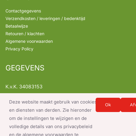
Contactgegevens
Verzendkosten / leveringen / bedenktijd
Betaalwijze
Retouren / klachten
Algemene voorwaarden
Privacy Policy
GEGEVENS
K.v.K. 34083153
B.T.W. NL001368522B47
Deze website maakt gebruik van cookies
Instellingen
info@servicesnacks.nl
Ok
Af
en diensten van derden. Zie hieronder
om de instellingen te wijzigen en de
volledige details van ons privacybeleid
en de algemene voorwaarden te
© Copyright 2026- document.write(new Date().getFullYear()); |