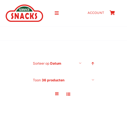
Ga
naar
ACCOUNT
Toggle
inhoud
Navigation
HOME
SHOP
Sorteer op
Datum
PRIJZEN
Toon
36 producten
OVER ONS
CONTACT
ZOEKEN
NAAR: