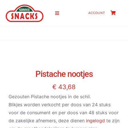
Ga
naar
ACCOUNT
Toggle
inhoud
Navigation
HOME
SHOP
PRIJZEN
Pistache nootjes
OVER ONS
€
43,68
Gezouten Pistache nootjes in de schil.
CONTACT
Blikjes worden verkocht per doos van 24 stuks
voor de consument en per doos van 48 stuks voor
ZOEKEN
de zakelijke afnemers, deze dienen
ingelogd
te zijn
NAAR: