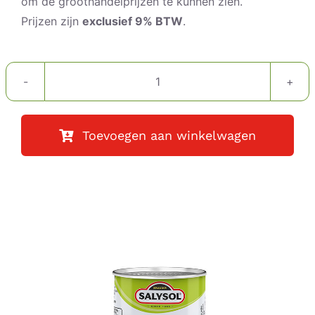
om de groothandelprijzen te kunnen zien.
Prijzen zijn
exclusief 9% BTW
.
Pistache
nootjes
aantal
Toevoegen aan winkelwagen