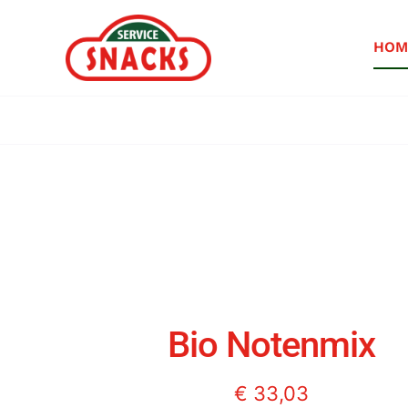
Ga
naar
HOM
inhoud
Bio Notenmix
€
33,03