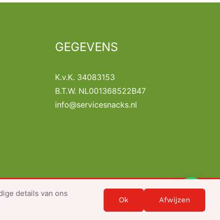
GEGEVENS
K.v.K. 34083153
B.T.W. NL001368522B47
info@servicesnacks.nl
dige details van ons
 Webdesign by
Get-Web.nl
Ok
Afwijzen