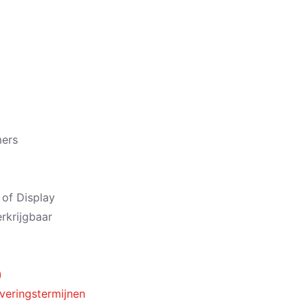
mers
 of Display
rkrijgbaar
)
everingstermijnen