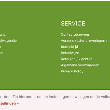
P
SERVICE
unt
Contactgegevens
elwagentje
Verzendkosten / leveringen /
n
bedenktijd
en
Betaalwijze
Retouren / klachten
Algemene voorwaarden
Privacy Policy
rden. Zie hieronder om de instellingen te wijzigen en de volle
ent.write(new Date().getFullYear()); | Service Snacks | All Rights Reserved |
stellingen