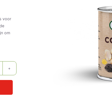
s voor
 de
ijn om