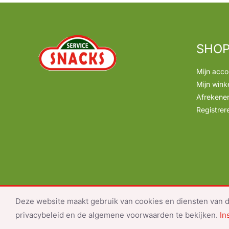
SHO
Mijn acco
Mijn wink
Afrekene
Registrer
Deze website maakt gebruik van cookies en diensten van de
© Copyright 2024- docum
privacybeleid en de algemene voorwaarden te bekijken.
In