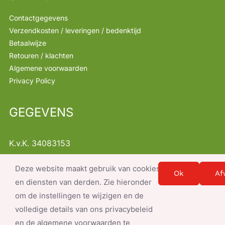
Contactgegevens
Verzendkosten / leveringen / bedenktijd
Betaalwijze
Retouren / klachten
Algemene voorwaarden
Privacy Policy
GEGEVENS
K.v.K. 34083153
B.T.W. NL001368522B47
Deze website maakt gebruik van cookies
Instellingen
info@servicesnacks.nl
Ok
Af
en diensten van derden. Zie hieronder
om de instellingen te wijzigen en de
volledige details van ons privacybeleid
en de algemene voorwaarden te
© Copyright 2026- document.write(new Date().getFullYear()); |