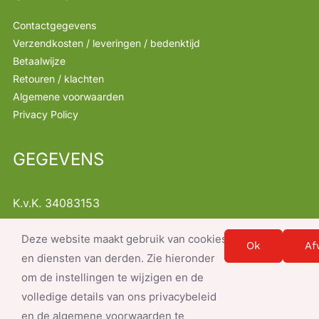
Contactgegevens
Verzendkosten / leveringen / bedenktijd
Betaalwijze
Retouren / klachten
Algemene voorwaarden
Privacy Policy
GEGEVENS
K.v.K. 34083153
B.T.W. NL001368522B47
Deze website maakt gebruik van cookies
Instellingen
info@servicesnacks.nl
Ok
Af
en diensten van derden. Zie hieronder
om de instellingen te wijzigen en de
volledige details van ons privacybeleid
en de algemene voorwaarden te
© Copyright 2026- document.write(new Date().getFullYear()); |