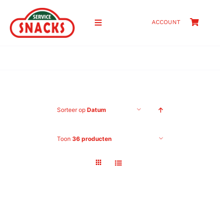
Ga
naar
ACCOUNT
Toggle
inhoud
Navigation
HOME
SHOP
Sorteer op
Datum
PRIJZEN
Toon
36 producten
OVER ONS
CONTACT
ZOEKEN
NAAR: