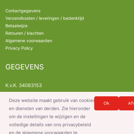
Contactgegevens
Verzendkosten / leveringen / bedenktijd
Betaalwijze
Retouren / klachten
Algemene voorwaarden
Privacy Policy
GEGEVENS
K.v.K. 34083153
B.T.W. NL001368522B47
Deze website maakt gebruik van cookies
Instellingen
info@servicesnacks.nl
Ok
Af
en diensten van derden. Zie hieronder
om de instellingen te wijzigen en de
volledige details van ons privacybeleid
en de algemene voorwaarden te
© Copyright 2026- document.write(new Date().getFullYear()); |