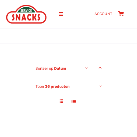
Ga
naar
ACCOUNT
Toggle
inhoud
Navigation
HOME
SHOP
Sorteer op
Datum
PRIJZEN
Toon
36 producten
OVER ONS
CONTACT
ZOEKEN
NAAR: