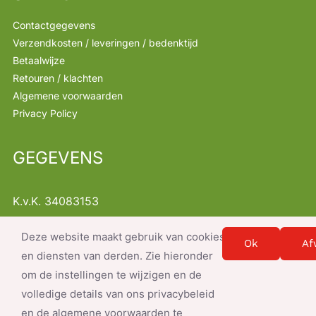
Contactgegevens
Verzendkosten / leveringen / bedenktijd
Betaalwijze
Retouren / klachten
Algemene voorwaarden
Privacy Policy
GEGEVENS
K.v.K. 34083153
B.T.W. NL001368522B47
Deze website maakt gebruik van cookies
Instellingen
info@servicesnacks.nl
Ok
Af
en diensten van derden. Zie hieronder
om de instellingen te wijzigen en de
volledige details van ons privacybeleid
en de algemene voorwaarden te
© Copyright 2026- document.write(new Date().getFullYear()); |