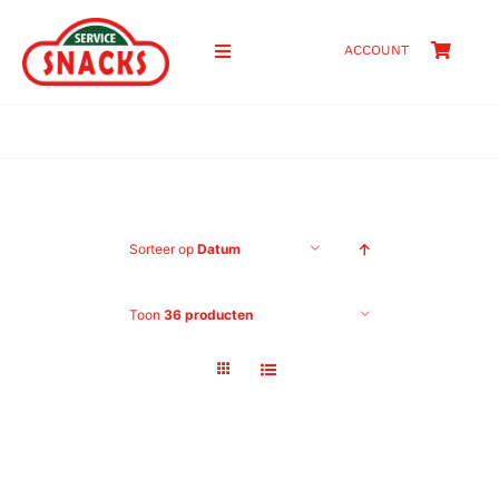
Ga
naar
ACCOUNT
Toggle
inhoud
Navigation
HOME
SHOP
Sorteer op
Datum
PRIJZEN
Toon
36 producten
OVER ONS
CONTACT
ZOEKEN
NAAR: