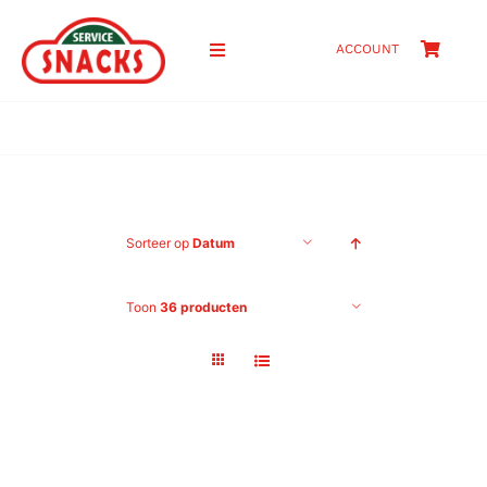
Ga
naar
ACCOUNT
Toggle
inhoud
Navigation
HOME
SHOP
Sorteer op
Datum
PRIJZEN
Toon
36 producten
OVER ONS
CONTACT
ZOEKEN
NAAR: