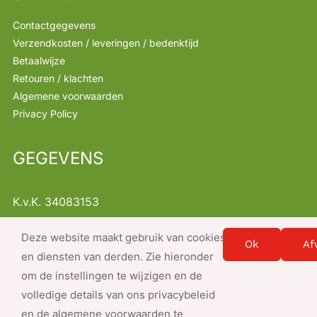
Contactgegevens
Verzendkosten / leveringen / bedenktijd
Betaalwijze
Retouren / klachten
Algemene voorwaarden
Privacy Policy
GEGEVENS
K.v.K. 34083153
B.T.W. NL001368522B47
Deze website maakt gebruik van cookies
Instellingen
info@servicesnacks.nl
Ok
Af
en diensten van derden. Zie hieronder
om de instellingen te wijzigen en de
volledige details van ons privacybeleid
en de algemene voorwaarden te
© Copyright 2026- document.write(new Date().getFullYear()); |