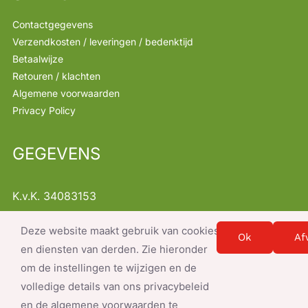
Contactgegevens
Verzendkosten / leveringen / bedenktijd
Betaalwijze
Retouren / klachten
Algemene voorwaarden
Privacy Policy
GEGEVENS
K.v.K. 34083153
B.T.W. NL001368522B47
Deze website maakt gebruik van cookies
Instellingen
info@servicesnacks.nl
Ok
Af
en diensten van derden. Zie hieronder
om de instellingen te wijzigen en de
volledige details van ons privacybeleid
en de algemene voorwaarden te
© Copyright 2026- document.write(new Date().getFullYear()); |