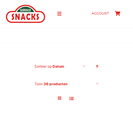
Ga
naar
ACCOUNT
Toggle
inhoud
Navigation
HOME
SHOP
Sorteer op
Datum
PRIJZEN
Toon
36 producten
OVER ONS
CONTACT
ZOEKEN
NAAR: