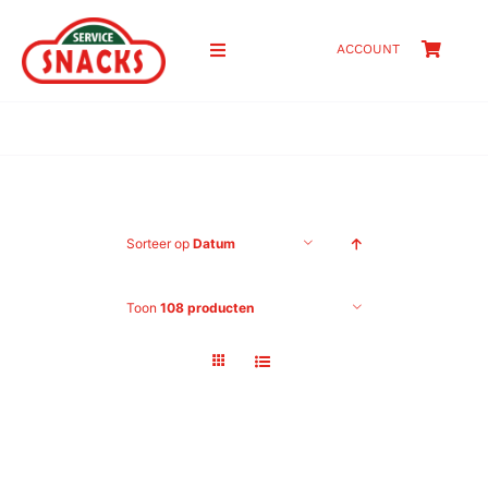
Ga
naar
ACCOUNT
Toggle
inhoud
Navigation
HOME
SHOP
Sorteer op
Datum
PRIJZEN
Toon
108 producten
OVER ONS
CONTACT
ZOEKEN
NAAR: